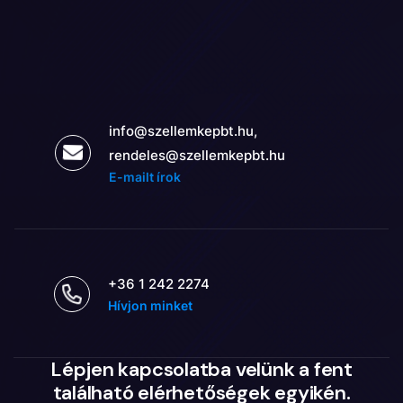
info@szellemkepbt.hu,
rendeles@szellemkepbt.hu
E-mailt írok
+36 1 242 2274
Hívjon minket
Lépjen kapcsolatba velünk a fent
található elérhetőségek egyikén.