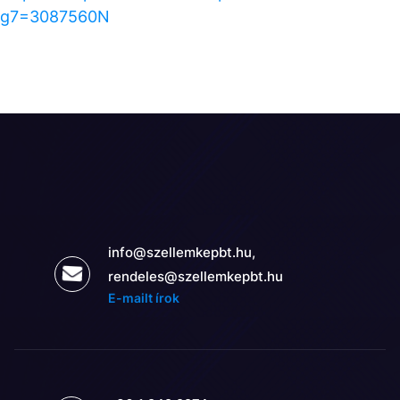
g7=3087560N
info@szellemkepbt.hu,
rendeles@szellemkepbt.hu
E-mailt írok