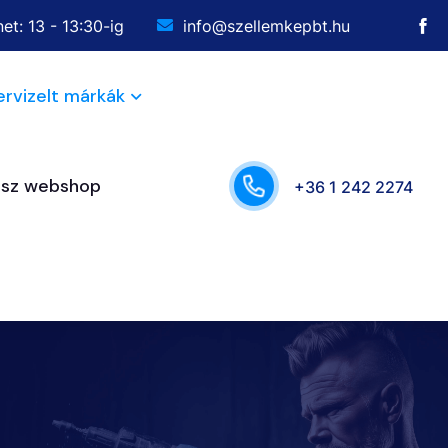
et: 13 - 13:30-ig
info@szellemkepbt.hu
ervizelt márkák
ész webshop
+36 1 242 2274