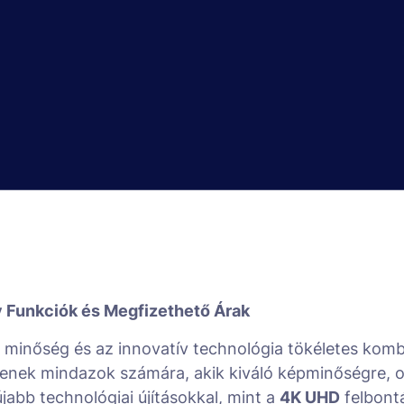
v Funkciók és Megfizethető Árak
inőség és az innovatív technológia tökéletes kombi
entenek mindazok számára, akik kiváló képminőségre,
jabb technológiai újításokkal, mint a
4K UHD
felbont