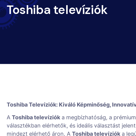
Toshiba televíziók
Toshiba Televíziók: Kiváló Képminőség, Innovatí
A
Toshiba televíziók
a megbízhatóság, a prémium m
választékban elérhetők, és ideális választást jel
mindezt elérhető áron. A
Toshiba televíziók
a legú