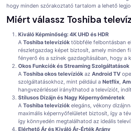
hogy minden szórakoztató tartalom a lehető leg
Miért válassz Toshiba televí
Kiváló Képminőség: 4K UHD és HDR
A
Toshiba televíziók
többféle felbontásban e
részletgazdag képet biztosít, amely minden f
fényerő és a színek gazdagításában, hogy a 
Okos Funkciók és Streaming Szolgáltatások
A
Toshiba okos televíziók
az
Android TV
oper
szolgáltatásokhoz, mint például a
Netflix
,
Am
hangvezérléssel irányíthatod a televíziót, in
Stílusos Dizájn és Nagy Képernyőméretek
A
Toshiba televíziók
elegáns, vékony dizájnn
maximális képernyőfelületet biztosít, így a 
így könnyedén megtalálhatod az ideális televí
Elérhető Ár és Kiváló Ár-Érték Arány