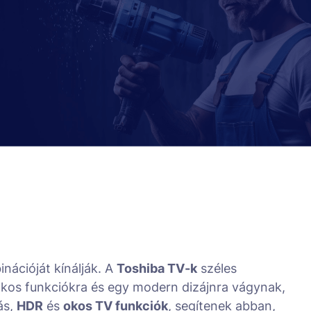
nációját kínálják. A
Toshiba TV-k
széles
 okos funkciókra és egy modern dizájnra vágynak,
ás,
HDR
és
okos TV funkciók
, segítenek abban,