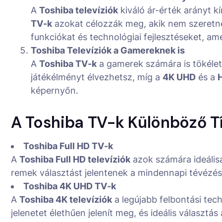
A
Toshiba televíziók
kiváló ár-érték arányt k
TV-k
azokat célozzák meg, akik nem szeretnén
funkciókat és technológiai fejlesztéseket, a
Toshiba Televíziók a Gamereknek is
A
Toshiba TV-k
a gamerek számára is tökélet
játékélményt élvezhetsz, míg a
4K UHD
és a
képernyőn.
A Toshiba TV-k Különböző T
Toshiba Full HD TV-k
A
Toshiba Full HD televíziók
azok számára ideális
remek választást jelentenek a mindennapi tévézés
Toshiba 4K UHD TV-k
A
Toshiba 4K televíziók
a legújabb felbontási tech
jelenetet élethűen jelenít meg, és ideális választ