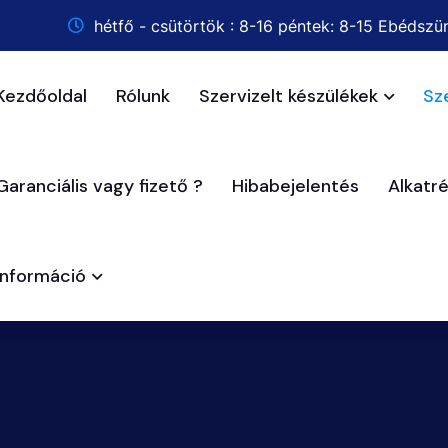
hétfő - csütörtök : 8-16 péntek: 8-15 Ebédszün
Kezdőoldal
Rólunk
Szervizelt készülékek
Sz
Garanciális vagy fizető ?
Hibabejelentés
Alkatr
Információ