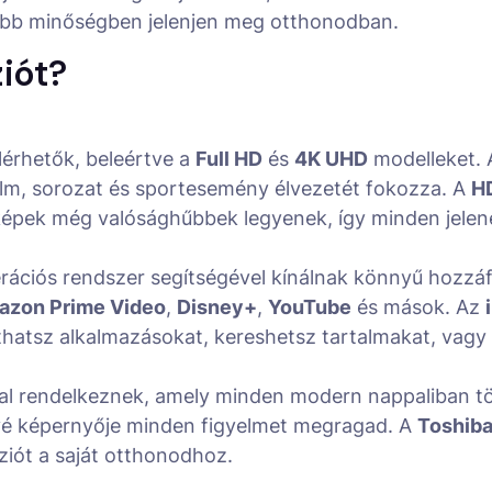
jobb minőségben jelenjen meg otthonodban.
ziót?
lérhetők, beleértve a
Full HD
és
4K UHD
modelleket.
ilm, sorozat és sportesemény élvezetét fokozza. A
H
képek még valósághűbbek legyenek, így minden jelen
ációs rendszer segítségével kínálnak könnyű hozzá
azon Prime Video
,
Disney+
,
YouTube
és mások. Az
díthatsz alkalmazásokat, kereshetsz tartalmakat, vagy
al rendelkeznek, amely minden modern nappaliban tök
tévé képernyője minden figyelmet megragad. A
Toshiba
ziót a saját otthonodhoz.