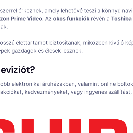
zerrel érkeznek, amely lehetővé teszi a könnyű navi
zon Prime Video
. Az
okos funkciók
révén a
Toshiba
nak.
osszú élettartamot biztosítanak, miközben kiváló k
képek gazdagok és élesek lesznek.
evíziót?
obb elektronikai áruházakban, valamint online bolto
akciókat, kedvezményeket, vagy ingyenes szállítást,