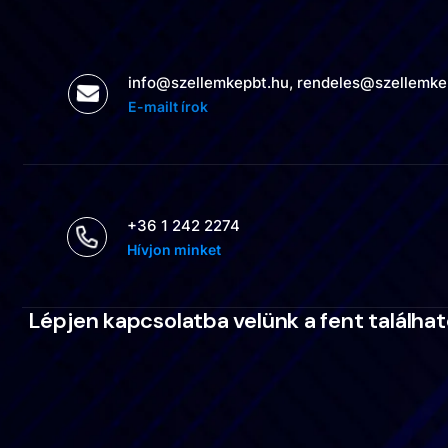
info@szellemkepbt.hu, rendeles@szellemke
E-mailt írok
+36 1 242 2274
Hívjon minket
Lépjen kapcsolatba velünk a fent találha