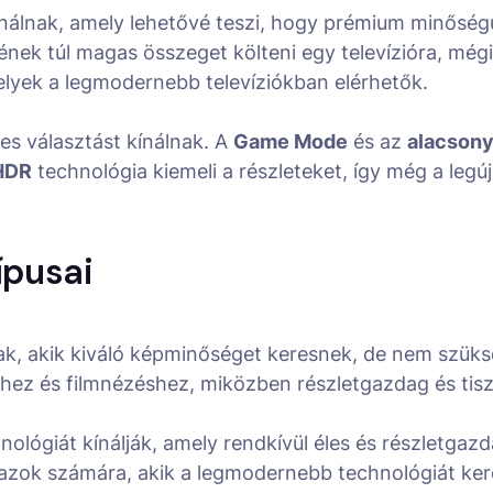
ínálnak, amely lehetővé teszi, hogy prémium minőségű
ek túl magas összeget költeni egy televízióra, mégi
melyek a legmodernebb televíziókban elérhetők.
es választást kínálnak. A
Game Mode
és az
alacsony
HDR
technológia kiemeli a részleteket, így még a leg
ípusai
ak, akik kiváló képminőséget keresnek, de nem szüks
hez és filmnézéshez, miközben részletgazdag és tisz
nológiát kínálják, amely rendkívül éles és részletgazd
ás azok számára, akik a legmodernebb technológiát ke