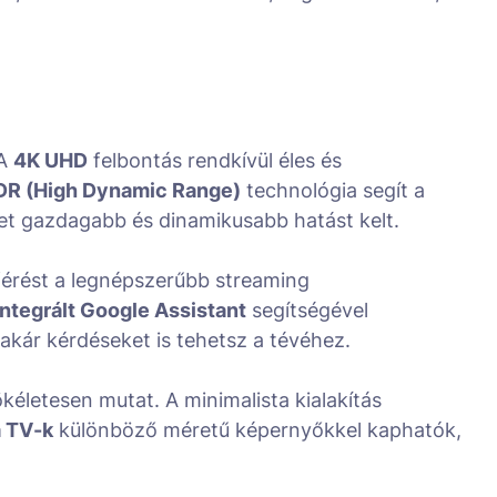
 A
4K UHD
felbontás rendkívül éles és
DR (High Dynamic Range)
technológia segít a
et gazdagabb és dinamikusabb hatást kelt.
férést a legnépszerűbb streaming
integrált Google Assistant
segítségével
 akár kérdéseket is tehetsz a tévéhez.
életesen mutat. A minimalista kialakítás
 TV-k
különböző méretű képernyőkkel kaphatók,