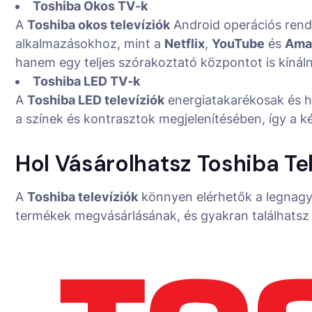
Toshiba Okos TV-k
A
Toshiba okos televíziók
Android operációs rends
alkalmazásokhoz, mint a
Netflix
,
YouTube
és
Ama
hanem egy teljes szórakoztató központot is kínál
Toshiba LED TV-k
A
Toshiba LED televíziók
energiatakarékosak és h
a színek és kontrasztok megjelenítésében, így a 
Hol Vásárolhatsz Toshiba Tel
A
Toshiba televíziók
könnyen elérhetők a legnagy
termékek megvásárlásának, és gyakran találhatsz 