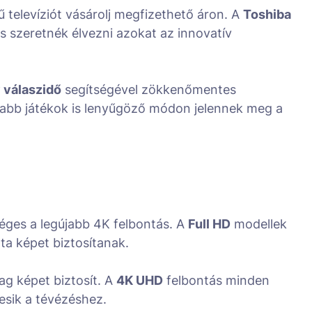
 televíziót vásárolj megfizethető áron. A
Toshiba
s szeretnék élvezni azokat az innovatív
 válaszidő
segítségével zökkenőmentes
újabb játékok is lenyűgöző módon jelennek meg a
éges a legújabb 4K felbontás. A
Full HD
modellek
ta képet biztosítanak.
ag képet biztosít. A
4K UHD
felbontás minden
resik a tévézéshez.