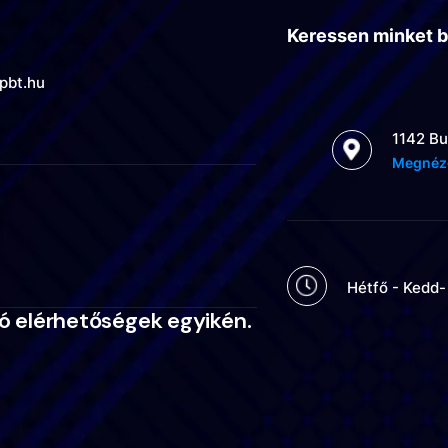
Keressen minket 
pbt.hu
1142 Bu
Megnéz
Hétfő - Kedd- 
tó elérhetőségek egyikén.