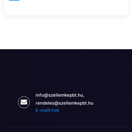
info@szellemkepbt.hu,
rendeles@szellemkepbt.hu
E-mailt írok