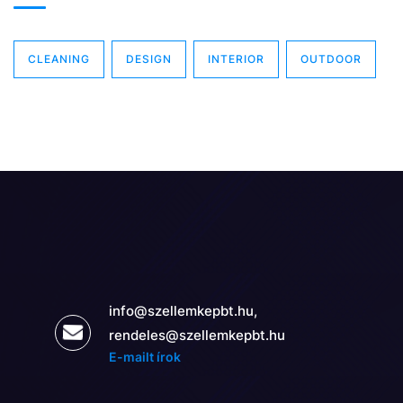
CLEANING
DESIGN
INTERIOR
OUTDOOR
info@szellemkepbt.hu,
rendeles@szellemkepbt.hu
E-mailt írok